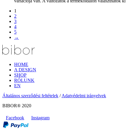
variációja van. A változatok a termékoldalon választhatók ki
1
2
3
4
5
→
HOME
A DESIGN
SHOP
RÓLUNK
EN
Általános szerződési feltételek
/
Adatvédelmi irányelvek
BIBOR® 2020
Facebook
Instagram